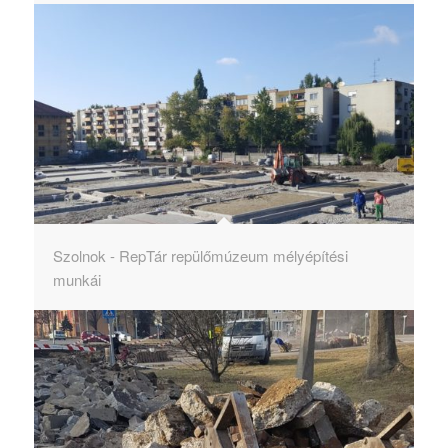
Szolnok - RepTár repülőmúzeum mélyépítési
munkái