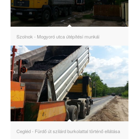
Szolnok - Mogyoró utca útépítési munkái
Cegléd - Fürdő út szilárd burkolattal történő ellátása