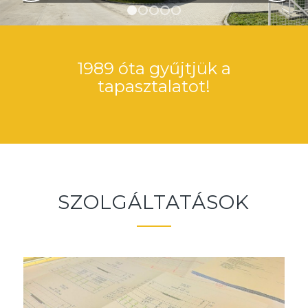
1
2
3
4
5
1989 óta gyűjtjük a
tapasztalatot!
SZOLGÁLTATÁSOK