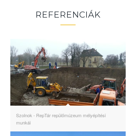
REFERENCIÁK
Szolnok - RepTár repülőmúzeum mélyépítési
munkái