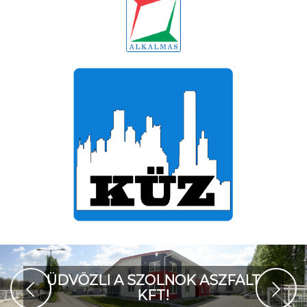
ÜDVÖZLI A SZOLNOK ASZFALT
Következő
KFT!