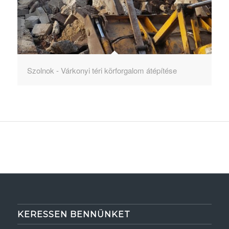
Szolnok - Várkonyi téri körforgalom átépítése
KERESSEN BENNÜNKET