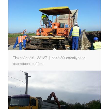
Tiszapüspöki - 32127. j. bekötőút osztályozós
csomópont építése