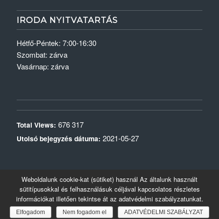
IRODA NYITVATARTÁS
Hétfő-Péntek: 7:00-16:30
Szombat: zárva
Vasárnap: zárva
676 317
Total Views:
2021-05-27
Utolsó bejegyzés dátuma:
Weboldalunk cookie-kat (sütiket) használ Az általunk használt
sütitípusokkal és felhasználásuk céljával kapcsolatos részletes
Szolnok Aszfalt Kft. - Minden jog fenntartva! Készítette:
Deal-Inform Kft - Ide a
információkat illetően tekintse át az adatvédelmi szabályzatunkat.
honlapom
Elfogadom
Nem fogadom el
ADATVÉDELMI SZABÁLYZAT