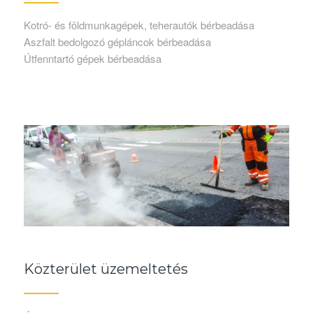
Kotró- és földmunkagépek, teherautók bérbeadása
Aszfalt bedolgozó gépláncok bérbeadása
Útfenntartó gépek bérbeadása
Közterület üzemeltetés