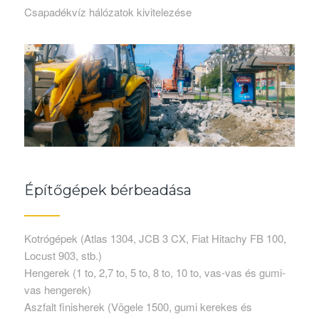
Csapadékvíz hálózatok kivitelezése
Építőgépek bérbeadása
Kotrógépek (Atlas 1304, JCB 3 CX, Fiat Hitachy FB 100,
Locust 903, stb.)
Hengerek (1 to, 2,7 to, 5 to, 8 to, 10 to, vas-vas és gumi-
vas hengerek)
Aszfalt finisherek (Vögele 1500, gumi kerekes és