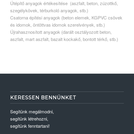
Útépítő anyagok értékesítése (aszfalt, beton, zúzottkő,
szegélykövek, térburkoló anyagok, stb.)
Csatorna építési anyagok (beton elemek, KGPVC csövek
és idomok, öntöttvas idomok szerelvények, stb.)
Újrahasznosított anyagok (darált osztályozott beton,
aszfalt, mart aszfalt, bazalt kockakő, bontott térkő, stb.)
KERESSEN BENNÜNKET
Segítünk megálmodni,
segítünk létrehozni,
segítünk fenntartani!