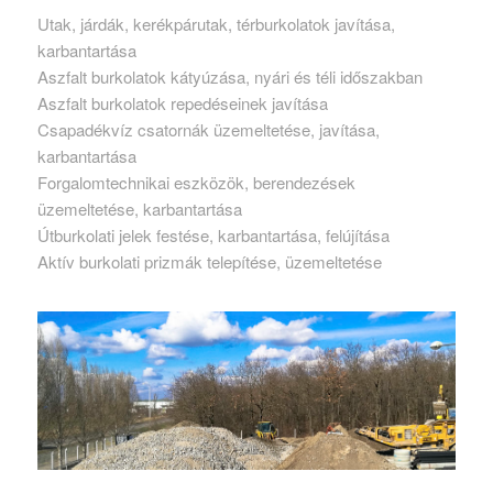
Utak, járdák, kerékpárutak, térburkolatok javítása,
karbantartása
Aszfalt burkolatok kátyúzása, nyári és téli időszakban
Aszfalt burkolatok repedéseinek javítása
Csapadékvíz csatornák üzemeltetése, javítása,
karbantartása
Forgalomtechnikai eszközök, berendezések
üzemeltetése, karbantartása
Útburkolati jelek festése, karbantartása, felújítása
Aktív burkolati prizmák telepítése, üzemeltetése