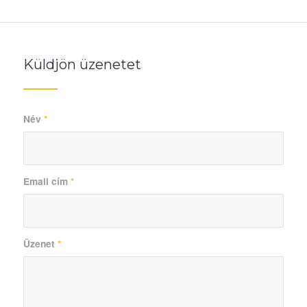
Küldjön üzenetet
Név
*
Email cím
*
Üzenet
*