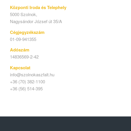
Központi Iroda és Telephely
5000 Szolnok,
Nagysándor József út 35/A
Cégjegyzékszám
01-09-941355
Adószám
14836569-2-42
Kapcsolat
info@szolnokaszfalt.hu
+36 (70) 382-1100
+36 (56) 514-395