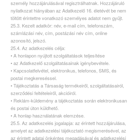
személy hozzájárulásával regisztrálhatnak. Hozzájáruló
nyilatkozat hiányában az Adatkezelő 16. életévét be nem
töltött érintettre vonatkozó személyes adatot nem gyűjt.
25.3. Kezelt adatkör: név, e-mail cím, telefonszám,
számlázási név, cím, postázási név cím, online
azonosító, jelszó.
25.4. Az adatkezelés célja:
• A honlapon nyújtott szolgáltatások teljesítése
• az Adatkezelő szolgáltatásainak igénybevétele.
• Kapcsolatfelvétel, elektronikus, telefonos, SMS, és
postai megkereséssel.
• Tájékoztatás a Társaság termékeiről, szolgáltatásairól,
szerződési feltételeiről, akcióiról.
• Reklám-küldemény a tájékoztatás során elektronikusan
és postai úton küldhető.
• A honlap használatának elemzése.
25.5. Az adatkezelés jogalapja: az érintett hozzájárulása,
amelyet az adatkezelési tájékoztató megismerésével, az
az érintett adatai önkéntes megadásával és adatkezelési