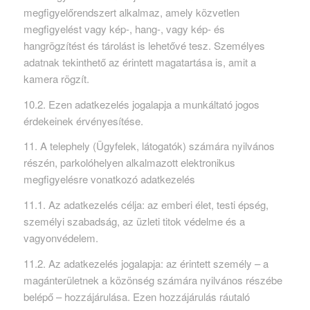
megfigyelőrendszert alkalmaz, amely közvetlen
megfigyelést vagy kép-, hang-, vagy kép- és
hangrögzítést és tárolást is lehetővé tesz. Személyes
adatnak tekinthető az érintett magatartása is, amit a
kamera rögzít.
10.2. Ezen adatkezelés jogalapja a munkáltató jogos
érdekeinek érvényesítése.
11. A telephely (Ügyfelek, látogatók) számára nyilvános
részén, parkolóhelyen alkalmazott elektronikus
megfigyelésre vonatkozó adatkezelés
11.1. Az adatkezelés célja: az emberi élet, testi épség,
személyi szabadság, az üzleti titok védelme és a
vagyonvédelem.
11.2. Az adatkezelés jogalapja: az érintett személy – a
magánterületnek a közönség számára nyilvános részébe
belépő – hozzájárulása. Ezen hozzájárulás ráutaló