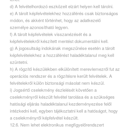
d) A felvételhordozó eszközeit elzárt helyen kell tárolni.
e) A tárolt képfelvételekhez hozzáférés csak biztonságos
módon, és akként történhet, hogy az adatkezelő
személye azonosítható legyen.
f) A tárolt képfelvételek visszanézését és a
képfelvételekről készített mentést dokumentálni kell.
g) A jogosultság indokának megszűnése esetén a tárolt
képfelvételekhez a hozzáférést haladéktalanul meg kell
szüntetni.
h) A rögzítő készülékben elkülönített merevlemezről fut az
operációs rendszer és a rögzítésre került felvételek. A
felvételekről külön biztonsági másolat nem készül.
i) Jogsértő cselekmény észlelését követően a
cselekményről készült felvétel tarolása és a szükséges
hatósági eljárás haladéktalanul kezdeményezése felől
intézkedni kell, egyben tájékoztatni kell a hatóságot, hogy
a cselekményről képfelvétel készült.
12.6. Nem lehet elektronikus megfigyelőrendszert