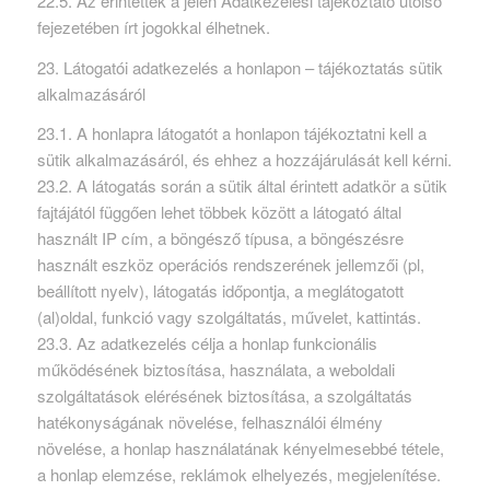
22.5. Az érintettek a jelen Adatkezelési tájékoztató utolsó
fejezetében írt jogokkal élhetnek.
23. Látogatói adatkezelés a honlapon – tájékoztatás sütik
alkalmazásáról
23.1. A honlapra látogatót a honlapon tájékoztatni kell a
sütik alkalmazásáról, és ehhez a hozzájárulását kell kérni.
23.2. A látogatás során a sütik által érintett adatkör a sütik
fajtájától függően lehet többek között a látogató által
használt IP cím, a böngésző típusa, a böngészésre
használt eszköz operációs rendszerének jellemzői (pl,
beállított nyelv), látogatás időpontja, a meglátogatott
(al)oldal, funkció vagy szolgáltatás, művelet, kattintás.
23.3. Az adatkezelés célja a honlap funkcionális
működésének biztosítása, használata, a weboldali
szolgáltatások elérésének biztosítása, a szolgáltatás
hatékonyságának növelése, felhasználói élmény
növelése, a honlap használatának kényelmesebbé tétele,
a honlap elemzése, reklámok elhelyezés, megjelenítése.