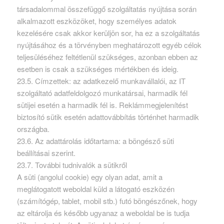
társadalommal összefüggő szolgáltatás nyújtása során
alkalmazott eszközöket, hogy személyes adatok
kezelésére csak akkor kerüljön sor, ha ez a szolgáltatás
nyújtásához és a törvényben meghatározott egyéb célok
teljesüléséhez feltétlenül szükséges, azonban ebben az
esetben is csak a szükséges mértékben és ideig.
23.5. Címzettek: az adatkezelő munkavállalói, az IT
szolgáltató adatfeldolgozó munkatársai, harmadik fél
sütijei esetén a harmadik fél is. Reklámmegjelenítést
biztosító sütik esetén adattovábbítás történhet harmadik
országba.
23.6. Az adattárolás időtartama: a böngésző süti
beállításai szerint.
23.7. További tudnivalók a sütikről
A süti (angolul cookie) egy olyan adat, amit a
meglátogatott weboldal küld a látogató eszközén
(számítógép, tablet, mobil stb.) futó böngészőnek, hogy
az eltárolja és később ugyanaz a weboldal be is tudja