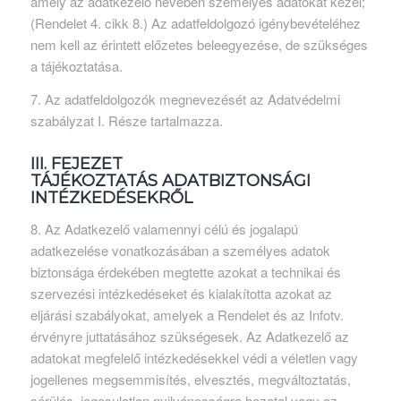
amely az adatkezelő nevében személyes adatokat kezel;
(Rendelet 4. cikk 8.) Az adatfeldolgozó igénybevételéhez
nem kell az érintett előzetes beleegyezése, de szükséges
a tájékoztatása.
7. Az adatfeldolgozók megnevezését az Adatvédelmi
szabályzat I. Része tartalmazza.
III. FEJEZET
TÁJÉKOZTATÁS ADATBIZTONSÁGI
INTÉZKEDÉSEKRŐL
8. Az Adatkezelő valamennyi célú és jogalapú
adatkezelése vonatkozásában a személyes adatok
biztonsága érdekében megtette azokat a technikai és
szervezési intézkedéseket és kialakította azokat az
eljárási szabályokat, amelyek a Rendelet és az Infotv.
érvényre juttatásához szükségesek. Az Adatkezelő az
adatokat megfelelő intézkedésekkel védi a véletlen vagy
jogellenes megsemmisítés, elvesztés, megváltoztatás,
sérülés, jogosulatlan nyilvánosságra hozatal vagy az