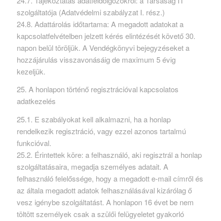
24.7. Tájékoztatás adatfeldolgozókról: a Társaság IT
szolgáltatója (Adatvédelmi szabályzat I. rész.)
24.8. Adattárolás időtartama: A megadott adatokat a
kapcsolatfelvételben jelzett kérés elintézését követő 30.
napon belül töröljük. A Vendégkönyvi bejegyzéseket a
hozzájárulás visszavonásáig de maximum 5 évig
kezeljük.
25. A honlapon történő regisztrációval kapcsolatos
adatkezelés
25.1. E szabályokat kell alkalmazni, ha a honlap
rendelkezik regisztráció, vagy ezzel azonos tartalmú
funkcióval.
25.2. Érintettek köre: a felhasználó, aki regisztrál a honlap
szolgáltatásaira, megadja személyes adatait. A
felhasználó felelőssége, hogy a megadott e-mail címről és
az általa megadott adatok felhasználásával kizárólag ő
vesz igénybe szolgáltatást. A honlapon 16 évet be nem
töltött személyek csak a szülői felügyeletet gyakorló