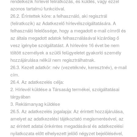
rendelkezik hírlevél feliratkozás, és küldés, vagy ezzel
azonos tartalmú funkcióval.
26.2. Érintettek köre: a felhasználó, aki regisztrál
(feliratkozik) az Adatkezelő hírlevélszolgáltatására. A
felhasználó felelőssége, hogy a megadott e-mail címről és
az általa megadott adatok felhasználásával kizárólag ő
vesz igénybe szolgáltatást. A hírlevére 16 évet be nem
töltött személyek a szülői felügyeletet gyakorló személy
hozzájárulása nélkül nem regisztrálhatnak.
26.3. Kezelt adatkör: név (vezetéknév, keresztnév), e-mail
cím.
26.4. Az adatkezelés célja:
2. Hírlevél küldése a Társaság termékei, szolgáltatásai
tárgyában
3. Reklámanyag küldése
26.5. Az adatkezelés jogalapja: Az érintett hozzájárulása,
amelyet az adatkezelési tájékoztató megismerésével, az
az érintett adatai önkéntes megadásával és adatkezelési
nyilatkozata előtt elhelyezett jelölő négyzet bejelölésével,