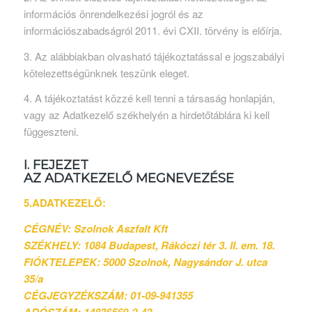
információs önrendelkezési jogról és az
információszabadságról 2011. évi CXII. törvény is előírja.
3. Az alábbiakban olvasható tájékoztatással e jogszabályi
kötelezettségünknek teszünk eleget.
4. A tájékoztatást közzé kell tenni a társaság honlapján,
vagy az Adatkezelő székhelyén a hirdetőtáblára ki kell
függeszteni.
I. FEJEZET
AZ ADATKEZELŐ MEGNEVEZÉSE
5.ADATKEZELŐ:
CÉGNÉV: Szolnok Aszfalt Kft
SZÉKHELY: 1084 Budapest, Rákóczi tér 3. II. em. 18.
FIÓKTELEPEK: 5000 Szolnok, Nagysándor J. utca
35/a
CÉGJEGYZÉKSZÁM: 01-09-941355
ADÓSZÁM: 14836569-2-42