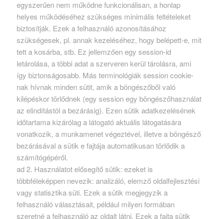
egyszerűen nem működne funkcionálisan, a honlap
helyes működéséhez szükséges minimális feltételeket
biztosítják. Ezek a felhasználó azonosításához
szükségesek, pl. annak kezeléséhez, hogy belépett-e, mit
tett a kosárba, stb. Ez jellemzően egy session-id
letárolása, a többi adat a szerveren kerül tárolásra, ami
így biztonságosabb. Más terminológiák session cookie-
nak hívnak minden sütit, amik a böngészőből való
kilépéskor törlődnek (egy session egy böngészőhasználat
az elindítástól a bezárásig). Ezen sütik adatkezelésének
időtartama kizárólag a látogató aktuális látogatására
vonatkozik, a munkamenet végeztével, illetve a böngésző
bezárásával a sütik e fajtája automatikusan törlődik a
számítógépéről.
ad 2. Használatot elősegítő sütik: ezeket is
többféleképpen nevezik: analizáló, elemző oldalfejlesztési
vagy statisztika süti. Ezek a sütik megjegyzik a
felhasználó választásait, például milyen formában
szeretné a felhasználó az oldalt látni. Ezek a fajta sütik