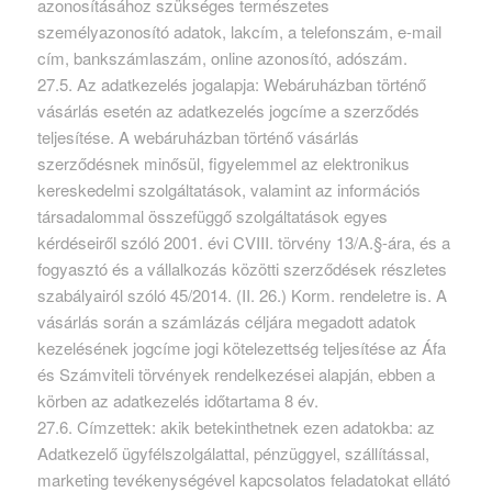
azonosításához szükséges természetes
személyazonosító adatok, lakcím, a telefonszám, e-mail
cím, bankszámlaszám, online azonosító, adószám.
27.5. Az adatkezelés jogalapja: Webáruházban történő
vásárlás esetén az adatkezelés jogcíme a szerződés
teljesítése. A webáruházban történő vásárlás
szerződésnek minősül, figyelemmel az elektronikus
kereskedelmi szolgáltatások, valamint az információs
társadalommal összefüggő szolgáltatások egyes
kérdéseiről szóló 2001. évi CVIII. törvény 13/A.§-ára, és a
fogyasztó és a vállalkozás közötti szerződések részletes
szabályairól szóló 45/2014. (II. 26.) Korm. rendeletre is. A
vásárlás során a számlázás céljára megadott adatok
kezelésének jogcíme jogi kötelezettség teljesítése az Áfa
és Számviteli törvények rendelkezései alapján, ebben a
körben az adatkezelés időtartama 8 év.
27.6. Címzettek: akik betekinthetnek ezen adatokba: az
Adatkezelő ügyfélszolgálattal, pénzüggyel, szállítással,
marketing tevékenységével kapcsolatos feladatokat ellátó