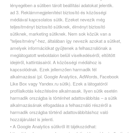
lényegében a sütiben tárolt beállítási adatokat jelentik.
ad 3. Reklámmegjelenítést biztosító és közösségi
médiával kapcsolatos sütik. Ezeket nevezik még
teljesítményt biztosító sütiknek, élményt biztosító
sütiknek, marketing sütiknek. Nem sok közük van a
"teljesítmény"-hez, általában így nevezik azokat a sütiket,
amelyek információkat gyűjtenek a felhasználónak a
meglátogatott weboldalon belüli viselkedéséről, eltöltött
idejéről, kattintásairól. A közösségi médiához is
kapcsolódnak. Ezek jellemzően harmadik fél
alkalmazásai (pl. Google Analytics, AdWords, Facebook
Like Box vagy Yandex.ru sütik). Ezek a látogatóról
profilalkotás készítésére alkalmasak. Ilyen sütik esetén
harmadik országba is történhet adattovábbítás – a sütik
alkalmazásának elfogadása a felhasználó részéről a
harmadik országba történő adattovábbításhoz való
hozzájárulást is jelenti.
• A Google Analytics sütikről itt tájékozódhat: