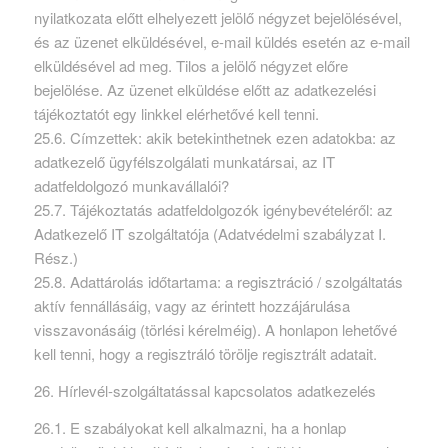
nyilatkozata előtt elhelyezett jelölő négyzet bejelölésével,
és az üzenet elküldésével, e-mail küldés esetén az e-mail
elküldésével ad meg. Tilos a jelölő négyzet előre
bejelölése. Az üzenet elküldése előtt az adatkezelési
tájékoztatót egy linkkel elérhetővé kell tenni.
25.6. Címzettek: akik betekinthetnek ezen adatokba: az
adatkezelő ügyfélszolgálati munkatársai, az IT
adatfeldolgozó munkavállalói?
25.7. Tájékoztatás adatfeldolgozók igénybevételéről: az
Adatkezelő IT szolgáltatója (Adatvédelmi szabályzat I.
Rész.)
25.8. Adattárolás időtartama: a regisztráció / szolgáltatás
aktív fennállásáig, vagy az érintett hozzájárulása
visszavonásáig (törlési kérelméig). A honlapon lehetővé
kell tenni, hogy a regisztráló törölje regisztrált adatait.
26. Hírlevél-szolgáltatással kapcsolatos adatkezelés
26.1. E szabályokat kell alkalmazni, ha a honlap