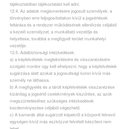
tájékoztatóban tájékoztatást kell adni.
12.4. Az adatok megismerésére jogosult személyek: a
törvényben erre feljogosítottakon kívül a jogsértések
feltárása és a rendszer működésének ellenőrzés céljából
a kezelő személyzet, a munkáltató vezetője és
helyettese, továbbá a megfigyelt terület munkahelyi
vezetője.
12.5. Adatbiztonsági intézkedések:
a) a képfelvételek megtekintésére és visszanézésére
szolgáló monitor úgy kell elhelyezni, hogy a képfelvételek
sugárzása alatt azokat a jogosultsági koron kívül más
személy ne láthassa.
b) A megfigyelés és a tárolt képfelvételek visszanézése
kizárólag a jogsértő cselekmények kiszűrése, az azok
megszüntetéséhez szükséges intézkedések
kezdeményezése céljából végezhető.
c) A kamerák által sugárzott képekről a központi felvevő
egységen kívül más eszközzel felvételt készíteni nem
lehet.