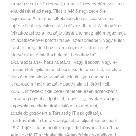
és az üzenet elküldésével, e-mail küldés esetén az e-mail
elküldésével ad meg. Tilos a jelölő négyzet előre
bejelölése. Az üzenet elküldése előtt az adatkezelési
tájékoztatót egy linkkel elérhetővé kell tenni. A hírlevélre
feliratkozáshoz a hozzájárulását a felhasználó megadhatja
az adatkezelővel kötött írásbeli szerződésben, vagy külön
írásban megadott hozzájáruló nyilatkozatban is. A
hírlevéről az érintett a hírlevél „Leiratkozás”
alkalmazásának használatával, vagy írásban, vagy e-
mailben tett nyilatkozattal bármikor leiratkozhat, amely a
hozzájárulás visszavonását jelenti. Ilyen esetben a
leiratkozó minden adatát haladéktalanul törölni kell.
26.6. Címzettek: akik betekinthetnek ezen adatokba: a
Társaság ügyfélszolgálattal, marketing tevékenységével
kapcsolatos feladatokat ellátó munkavállalói,
adatfeldolgozóként a Társaság IT szolgáltatója
munkavállalói a tárhelyszolgáltatás teljesítése céljából,
26.7. Tájékoztatás adatfeldolgozók igénybevételéről: az
Adatkezelő IT szolgáltatója (Adatvédelmi szabályzat I.