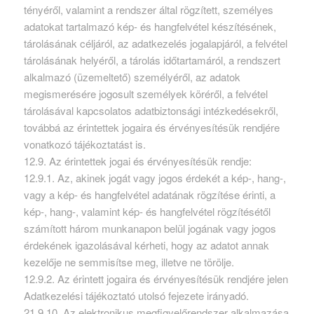
tényéről, valamint a rendszer által rögzített, személyes
adatokat tartalmazó kép- és hangfelvétel készítésének,
tárolásának céljáról, az adatkezelés jogalapjáról, a felvétel
tárolásának helyéről, a tárolás időtartamáról, a rendszert
alkalmazó (üzemeltető) személyéről, az adatok
megismerésére jogosult személyek köréről, a felvétel
tárolásával kapcsolatos adatbiztonsági intézkedésekről,
továbbá az érintettek jogaira és érvényesítésük rendjére
vonatkozó tájékoztatást is.
12.9. Az érintettek jogai és érvényesítésük rendje:
12.9.1. Az, akinek jogát vagy jogos érdekét a kép-, hang-,
vagy a kép- és hangfelvétel adatának rögzítése érinti, a
kép-, hang-, valamint kép- és hangfelvétel rögzítésétől
számított három munkanapon belül jogának vagy jogos
érdekének igazolásával kérheti, hogy az adatot annak
kezelője ne semmisítse meg, illetve ne törölje.
12.9.2. Az érintett jogaira és érvényesítésük rendjére jelen
Adatkezelési tájékoztató utolsó fejezete irányadó.
21.9.10. Az elektronikus megfigyelőrendszer alkalmazása