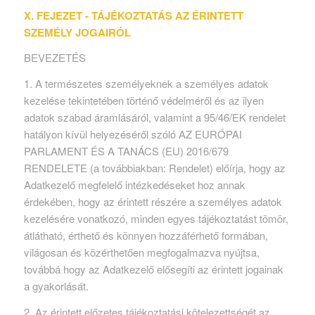
X. FEJEZET - TÁJÉKOZTATÁS AZ ÉRINTETT
SZEMÉLY JOGAIRÓL
BEVEZETÉS
1. A természetes személyeknek a személyes adatok
kezelése tekintetében történő védelméről és az ilyen
adatok szabad áramlásáról, valamint a 95/46/EK rendelet
hatályon kívül helyezéséről szóló AZ EURÓPAI
PARLAMENT ÉS A TANÁCS (EU) 2016/679
RENDELETE (a továbbiakban: Rendelet) előírja, hogy az
Adatkezelő megfelelő intézkedéseket hoz annak
érdekében, hogy az érintett részére a személyes adatok
kezelésére vonatkozó, minden egyes tájékoztatást tömör,
átlátható, érthető és könnyen hozzáférhető formában,
világosan és közérthetően megfogalmazva nyújtsa,
továbbá hogy az Adatkezelő elősegíti az érintett jogainak
a gyakorlását.
2. Az érintett előzetes tájékoztatási kötelezettségét az