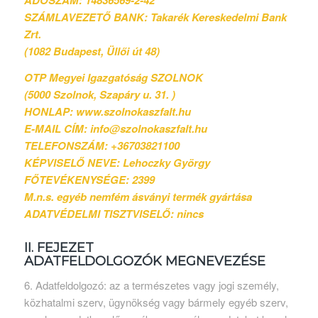
SZÁMLAVEZETŐ BANK: Takarék Kereskedelmi Bank
Zrt.
(1082 Budapest, Üllői út 48)
OTP Megyei Igazgatóság SZOLNOK
(5000 Szolnok, Szapáry u. 31. )
HONLAP: www.szolnokaszfalt.hu
E-MAIL CÍM: info@szolnokaszfalt.hu
TELEFONSZÁM: +36703821100
KÉPVISELŐ NEVE: Lehoczky György
FŐTEVÉKENYSÉGE: 2399
M.n.s. egyéb nemfém ásványi termék gyártása
ADATVÉDELMI TISZTVISELŐ: nincs
II. FEJEZET
ADATFELDOLGOZÓK MEGNEVEZÉSE
6. Adatfeldolgozó: az a természetes vagy jogi személy,
közhatalmi szerv, ügynökség vagy bármely egyéb szerv,