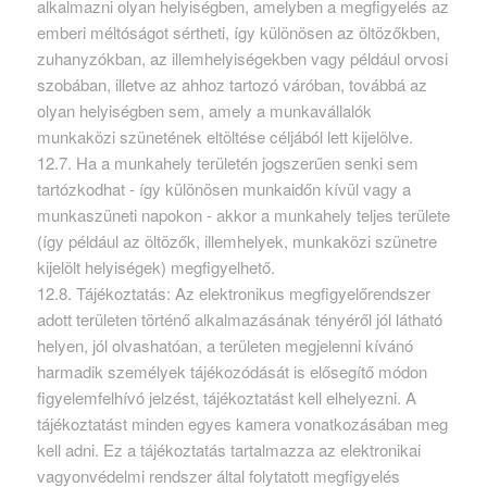
alkalmazni olyan helyiségben, amelyben a megfigyelés az
emberi méltóságot sértheti, így különösen az öltözőkben,
zuhanyzókban, az illemhelyiségekben vagy például orvosi
szobában, illetve az ahhoz tartozó váróban, továbbá az
olyan helyiségben sem, amely a munkavállalók
munkaközi szünetének eltöltése céljából lett kijelölve.
12.7. Ha a munkahely területén jogszerűen senki sem
tartózkodhat - így különösen munkaidőn kívül vagy a
munkaszüneti napokon - akkor a munkahely teljes területe
(így például az öltözők, illemhelyek, munkaközi szünetre
kijelölt helyiségek) megfigyelhető.
12.8. Tájékoztatás: Az elektronikus megfigyelőrendszer
adott területen történő alkalmazásának tényéről jól látható
helyen, jól olvashatóan, a területen megjelenni kívánó
harmadik személyek tájékozódását is elősegítő módon
figyelemfelhívó jelzést, tájékoztatást kell elhelyezni. A
tájékoztatást minden egyes kamera vonatkozásában meg
kell adni. Ez a tájékoztatás tartalmazza az elektronikai
vagyonvédelmi rendszer által folytatott megfigyelés