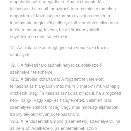
magatartással is megadható. Ráutaló magatartás
különösen, ha az ott tartózkodó természetes személy a
magánterület közönség számára nyilvános részén a
törvénynek megfelelően elhelyezett ismertetés ellenére a
területre bemegy, kivéve, ha a körülményekből
egyértelműen más következik.
12. Az elektronikus megfigyelésre vonatkozó közös
szabályok
12.1. A felvétel tárolásának helye: az adatkezelő
székhelye / telephelye.
12.2. A tárolás időtartama: A rögzített felvételeket
felhasználás hiányában maximum 3 (három) munkanapig
őrizhetők meg. Felhasználásnak az minősül, ha a rögzített
kép-, hang-, vagy kép- és hangfelvételt, valamint más
személyes adatot bírósági vagy más hatósági eljárásban
bizonyítékként kívánják felhasználni.
12.3. A rendszert alkalmazó (üzemeltető) személyéről, ha
az nem az Adatkezelő, az érintetteknek szóló