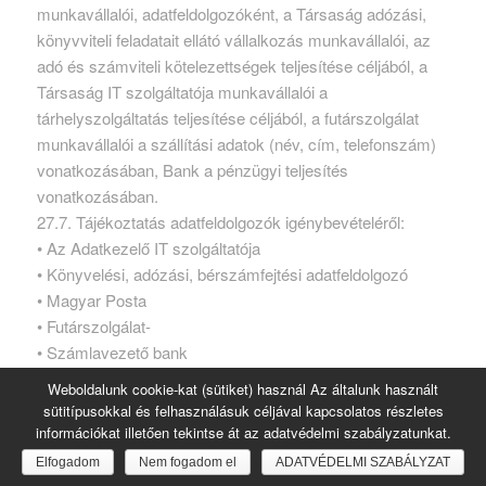
munkavállalói, adatfeldolgozóként, a Társaság adózási,
könyvviteli feladatait ellátó vállalkozás munkavállalói, az
adó és számviteli kötelezettségek teljesítése céljából, a
Társaság IT szolgáltatója munkavállalói a
tárhelyszolgáltatás teljesítése céljából, a futárszolgálat
munkavállalói a szállítási adatok (név, cím, telefonszám)
vonatkozásában, Bank a pénzügyi teljesítés
vonatkozásában.
27.7. Tájékoztatás adatfeldolgozók igénybevételéről:
• Az Adatkezelő IT szolgáltatója
• Könyvelési, adózási, bérszámfejtési adatfeldolgozó
• Magyar Posta
• Futárszolgálat-
• Számlavezető bank
Az adatfeldolgozók elérhetőségei az Adatvédelmi
Weboldalunk cookie-kat (sütiket) használ Az általunk használt
szabályzat I. Részében találhatók.
sütitípusokkal és felhasználásuk céljával kapcsolatos részletes
27.8. Az adattárolás időtartama: a vásárlás évét követő év
információkat illetően tekintse át az adatvédelmi szabályzatunkat.
5 év végéig, a vásárláshoz kapcsolódó számviteli
Elfogadom
Nem fogadom el
ADATVÉDELMI SZABÁLYZAT
bizonylatokon rögzített adatok vonatozásában 8 év.