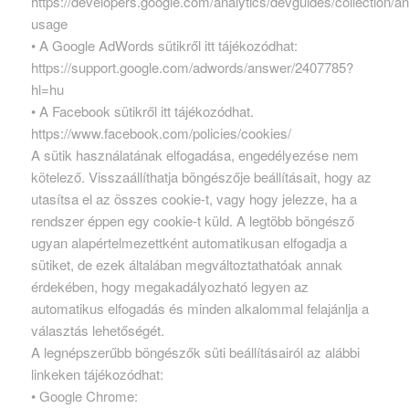
https://developers.google.com/analytics/devguides/collection/an
usage
• A Google AdWords sütikről itt tájékozódhat:
https://support.google.com/adwords/answer/2407785?
hl=hu
• A Facebook sütikről itt tájékozódhat.
https://www.facebook.com/policies/cookies/
A sütik használatának elfogadása, engedélyezése nem
kötelező. Visszaállíthatja böngészője beállításait, hogy az
utasítsa el az összes cookie-t, vagy hogy jelezze, ha a
rendszer éppen egy cookie-t küld. A legtöbb böngésző
ugyan alapértelmezettként automatikusan elfogadja a
sütiket, de ezek általában megváltoztathatóak annak
érdekében, hogy megakadályozható legyen az
automatikus elfogadás és minden alkalommal felajánlja a
választás lehetőségét.
A legnépszerűbb böngészők süti beállításairól az alábbi
linkeken tájékozódhat:
• Google Chrome: