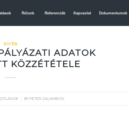
atások
Rólunk
Referenciák
Kapcsolat
Dokumentumok
EGYÉB
6 PÁLYÁZATI ADATOK
T KÖZZÉTÉTELE
/
SZÓLÁSOK
BY
PÉTER GALAMBOSI