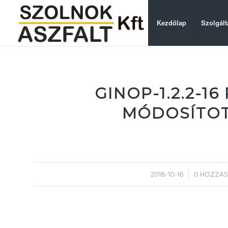
Kezdőlap
Szolgált
GINOP-1.2.2-1
MÓDOSÍTOT
/
2018-10-16
0 HOZZÁ