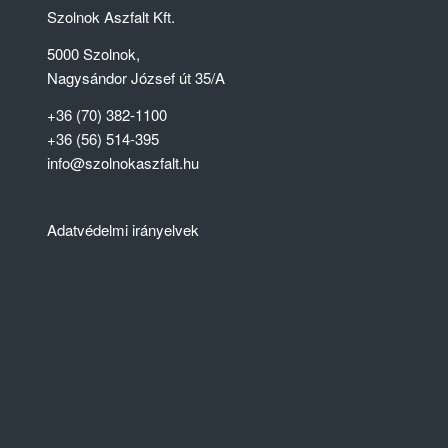
Szolnok Aszfalt Kft.
5000 Szolnok,
Nagysándor József út 35/A
+36 (70) 382-1100
+36 (56) 514-395
info@szolnokaszfalt.hu
Adatvédelmi irányelvek