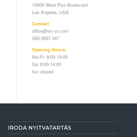
10800 West Pico Boulevard
Los Angeles, USA
Contact
office@en-co.com
555-3587 347
Opening Hours:
Mo-Fr: 8:00-19:00
Sa: 8:00-14:00
So: closed
IRODA NYITVATARTÁS