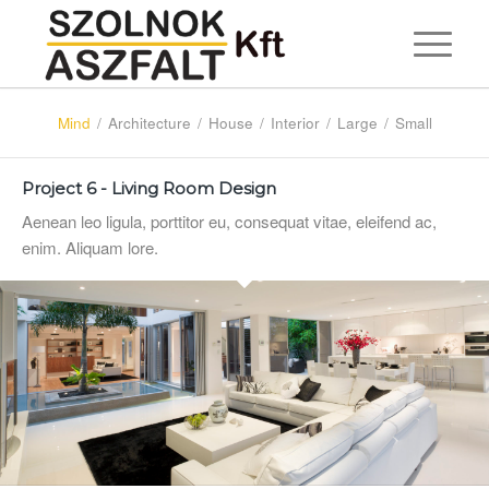
Mind
/
Architecture
/
House
/
Interior
/
Large
/
Small
Project 6 - Living Room Design
Aenean leo ligula, porttitor eu, consequat vitae, eleifend ac,
enim. Aliquam lore.