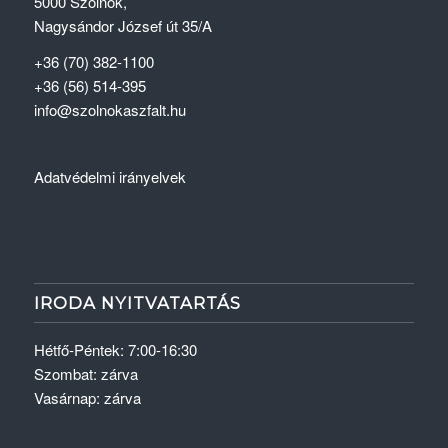
5000 Szolnok,
Nagysándor József út 35/A
+36 (70) 382-1100
+36 (56) 514-395
info@szolnokaszfalt.hu
Adatvédelmi irányelvek
IRODA NYITVATARTÁS
Hétfő-Péntek: 7:00-16:30
Szombat: zárva
Vasárnap: zárva