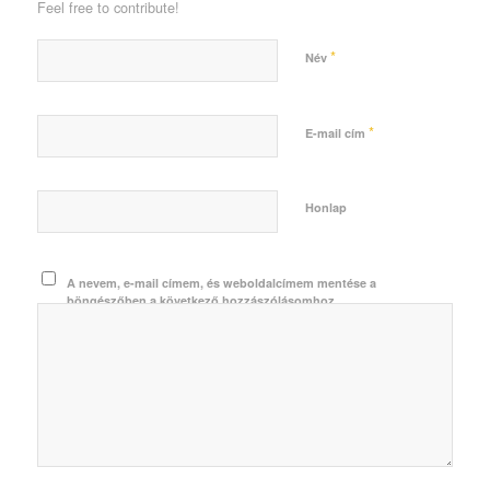
Feel free to contribute!
*
Név
*
E-mail cím
Honlap
A nevem, e-mail címem, és weboldalcímem mentése a
böngészőben a következő hozzászólásomhoz.